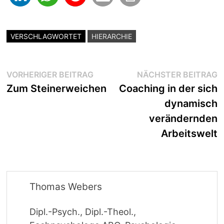
VERSCHLAGWORTET
HIERARCHIE
Beitragsnavigation
Vorheriger
N
VORHERIGER BEITRAG
NÄCHSTER BEITRAG
Beitrag:
B
Zum Steinerweichen
Coaching in der sich
dynamisch
verändernden
Arbeitswelt
Thomas Webers
Dipl.-Psych., Dipl.-Theol.,