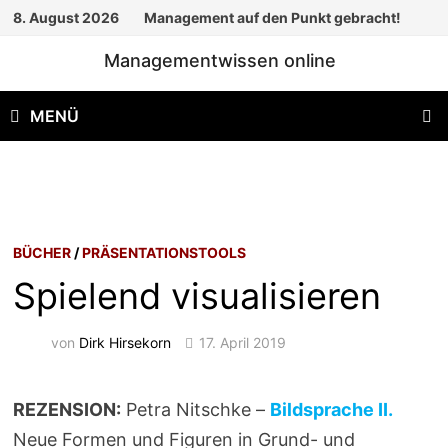
Zum
8. August 2026
Management auf den Punkt gebracht!
Inhalt
Managementwissen online
springen
MENÜ
BÜCHER
/
PRÄSENTATIONSTOOLS
Spielend visualisieren
von
Dirk Hirsekorn
17. April 2019
REZENSION:
Petra Nitschke –
Bildsprache II.
Neue Formen und Figuren in Grund- und