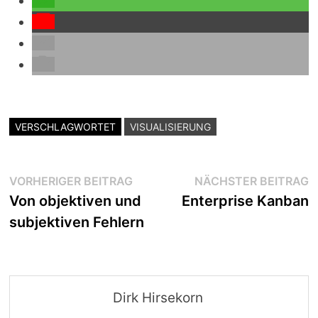
VERSCHLAGWORTET
VISUALISIERUNG
Beitragsnavigation
Vorheriger
N
VORHERIGER BEITRAG
NÄCHSTER BEITRAG
Beitrag:
B
Von objektiven und
Enterprise Kanban
subjektiven Fehlern
Dirk Hirsekorn