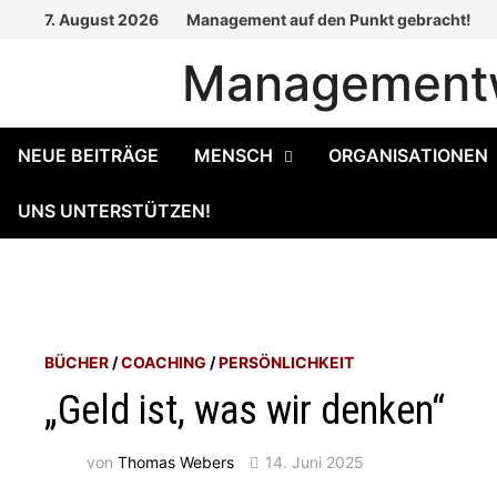
Zum
7. August 2026
Management auf den Punkt gebracht!
Inhalt
Managementw
springen
NEUE BEITRÄGE
MENSCH
ORGANISATIONEN
UNS UNTERSTÜTZEN!
BÜCHER
/
COACHING
/
PERSÖNLICHKEIT
„Geld ist, was wir denken“
von
Thomas Webers
14. Juni 2025