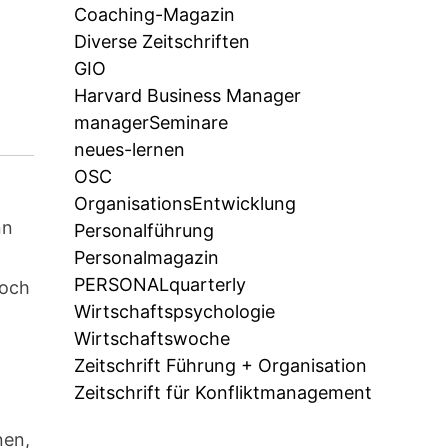
Coaching-Magazin
Diverse Zeitschriften
GIO
Harvard Business Manager
managerSeminare
neues-lernen
OSC
OrganisationsEntwicklung
nn
Personalführung
Personalmagazin
PERSONALquarterly
noch
Wirtschaftspsychologie
Wirtschaftswoche
Zeitschrift Führung + Organisation
Zeitschrift für Konfliktmanagement
nen,