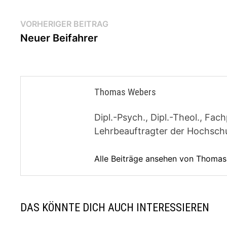
Beitragsnavigation
Vorheriger
VORHERIGER BEITRAG
Beitrag:
Neuer Beifahrer
Thomas Webers
Dipl.-Psych., Dipl.-Theol., F
Lehrbeauftragter der Hochschul
Alle Beiträge ansehen von Thoma
DAS KÖNNTE DICH AUCH INTERESSIEREN