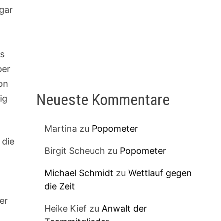
ogar
ls
ber
ion
Neueste Kommentare
ig
Martina
zu
Popometer
 die
Birgit Scheuch
zu
Popometer
n
Michael Schmidt
zu
Wettlauf gegen
die Zeit
er
Heike Kief
zu
Anwalt der