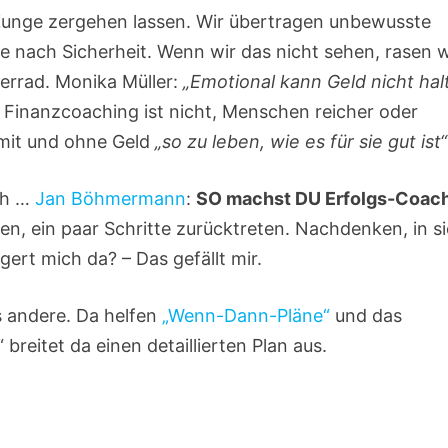
 Zunge zergehen lassen. Wir übertragen unbewusste
e nach Sicherheit. Wenn wir das nicht sehen, rasen w
terrad. Monika Müller:
„Emotional kann Geld nicht hal
 Finanzcoaching ist nicht, Menschen reicher oder
 mit und ohne Geld
„so zu leben, wie es für sie gut ist“
ich …
Jan Böhmermann
:
SO machst DU Erfolgs-Coac
n, ein paar Schritte zurücktreten. Nachdenken, in s
ggert mich da? – Das gefällt mir.
as andere. Da helfen
„Wenn-Dann-Pläne“
und das
eitet da einen detaillierten Plan aus.