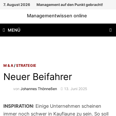
Zum
7. August 2026
Management auf den Punkt gebracht!
Inhalt
Managementwissen online
springen
MENÜ
M & A
/
STRATEGIE
Neuer Beifahrer
von
Johannes Thönneßen
13. Juni 2025
INSPIRATION:
Einige Unternehmen scheinen
immer noch schwer in Kauflaune zu sein. So soll