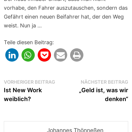
vorhabe, den Fahrer auszutauschen, sondern das
Gefährt einen neuen Beifahrer hat, der den Weg
weist. Nun ja …
Teile diesen Beitrag:
Beitragsnavigation
Vorheriger
N
VORHERIGER BEITRAG
NÄCHSTER BEITRAG
Beitrag:
B
Ist New Work
„Geld ist, was wir
weiblich?
denken“
Johannes Thönneßen