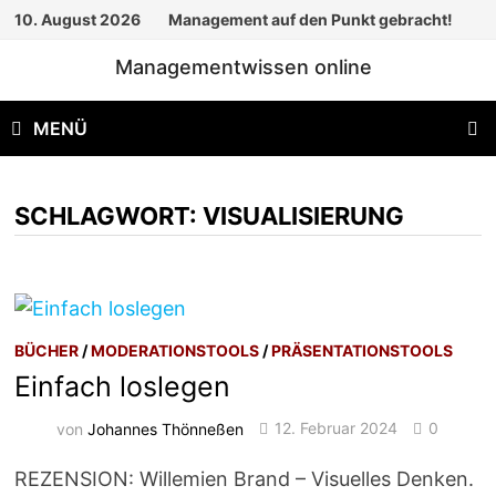
Zum
10. August 2026
Management auf den Punkt gebracht!
Inhalt
Managementwissen online
springen
MENÜ
SCHLAGWORT:
VISUALISIERUNG
BÜCHER
/
MODERATIONSTOOLS
/
PRÄSENTATIONSTOOLS
Einfach loslegen
von
Johannes Thönneßen
12. Februar 2024
0
REZENSION: Willemien Brand – Visuelles Denken.