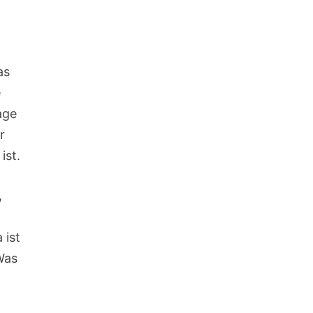
as
e
age
r
ist.
,
 ist
Was