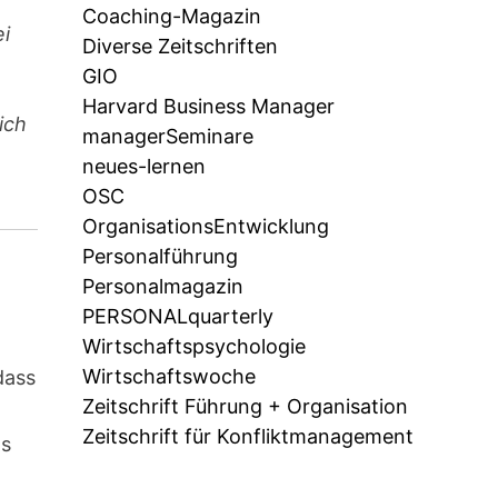
Coaching-Magazin
ei
Diverse Zeitschriften
GIO
Harvard Business Manager
ich
managerSeminare
neues-lernen
OSC
OrganisationsEntwicklung
Personalführung
Personalmagazin
PERSONALquarterly
Wirtschaftspsychologie
Wirtschaftswoche
dass
Zeitschrift Führung + Organisation
Zeitschrift für Konfliktmanagement
ts