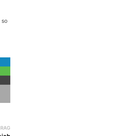
 so
Nächster
TRAG
Beitrag: