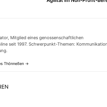
Agilität im Non-Profit-Ber
ator, Mitglied eines genossenschaftlichen
line seit 1997. Schwerpunkt-Themen: Kommunikatio
ung.
nes Thönneßen →
REN