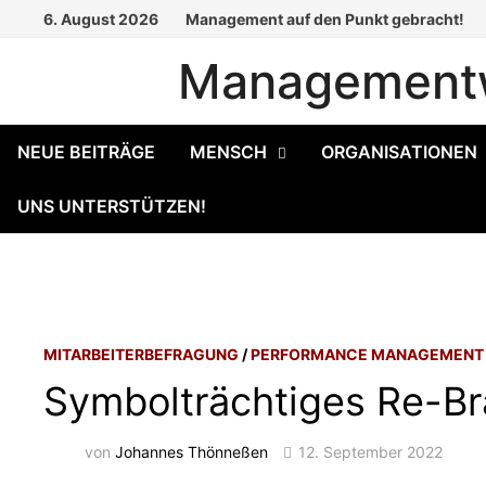
Zum
6. August 2026
Management auf den Punkt gebracht!
Inhalt
Managementw
springen
NEUE BEITRÄGE
MENSCH
ORGANISATIONEN
UNS UNTERSTÜTZEN!
MITARBEITERBEFRAGUNG
/
PERFORMANCE MANAGEMENT
Symbolträchtiges Re-B
von
Johannes Thönneßen
12. September 2022