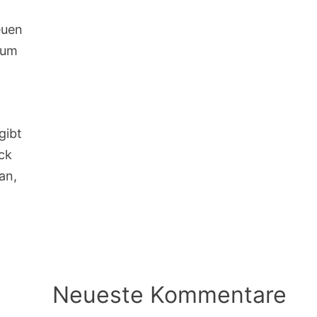
euen
 um
gibt
ck
an,
Neueste Kommentare