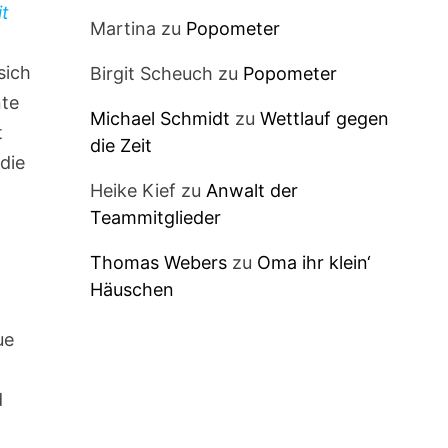
it
Martina
zu
Popometer
sich
Birgit Scheuch
zu
Popometer
nte
Michael Schmidt
zu
Wettlauf gegen
t
die Zeit
die
Heike Kief
zu
Anwalt der
Teammitglieder
Thomas Webers
zu
Oma ihr klein‘
Häuschen
ue
d