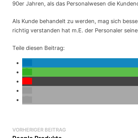
90er Jahren, als das Personalwesen die Kunden
Als Kunde behandelt zu werden, mag sich besser 
richtig verstanden hat m.E. der Personaler sei
Teile diesen Beitrag:
Beitragsnavigation
Vorheriger
VORHERIGER BEITRAG
Beitrag: