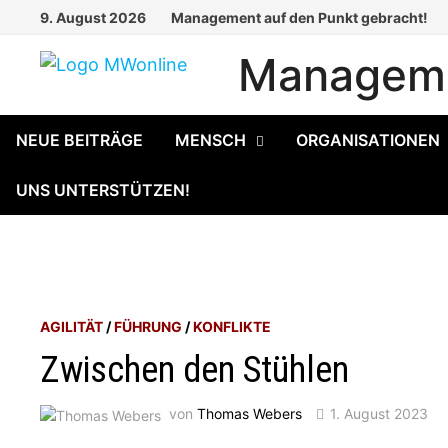
Zum
9. August 2026
Management auf den Punkt gebracht!
Inhalt
Manageme
springen
NEUE BEITRÄGE
MENSCH
ORGANISATIONEN
UNS UNTERSTÜTZEN!
AGILITÄT
/
FÜHRUNG
/
KONFLIKTE
Zwischen den Stühlen
von
Thomas Webers
1. August 2023