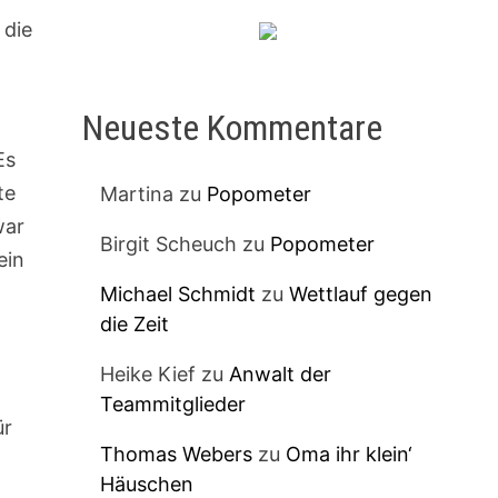
 die
Neueste Kommentare
Es
te
Martina
zu
Popometer
war
Birgit Scheuch
zu
Popometer
ein
Michael Schmidt
zu
Wettlauf gegen
die Zeit
Heike Kief
zu
Anwalt der
Teammitglieder
ür
Thomas Webers
zu
Oma ihr klein‘
Häuschen