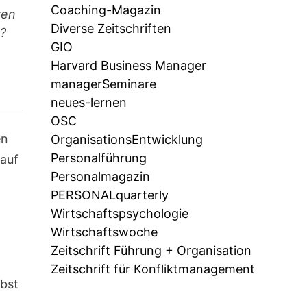
Coaching-Magazin
ven
Diverse Zeitschriften
g?
GIO
Harvard Business Manager
managerSeminare
neues-lernen
OSC
en
OrganisationsEntwicklung
Personalführung
 auf
Personalmagazin
PERSONALquarterly
Wirtschaftspsychologie
Wirtschaftswoche
Zeitschrift Führung + Organisation
Zeitschrift für Konfliktmanagement
lbst