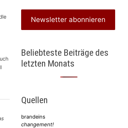
dle
Newsletter abonnieren
Beliebteste Beiträge des
auch
letzten Monats
l
Quellen
brandeins
as
changement!