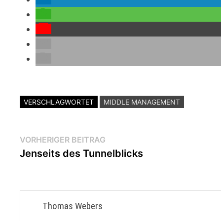
VERSCHLAGWORTET
MIDDLE MANAGEMENT
Beitragsnavigation
Vorheriger
VORHERIGER BEITRAG
Beitrag:
Jenseits des Tunnelblicks
Thomas Webers