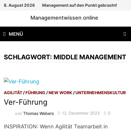
Zum
8. August 2026
Management auf den Punkt gebracht!
Inhalt
Managementwissen online
springen
MENÜ
SCHLAGWORT:
MIDDLE MANAGEMENT
AGILITÄT
/
FÜHRUNG
/
NEW WORK
/
UNTERNEHMENSKULTUR
Ver-Führung
von
Thomas Webers
12. Dezember 2023
0
INSPIRATION: Wenn Agilität Teamarbeit in