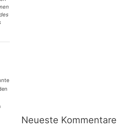
hmen
 des
s
nnte
rden
n
Neueste Kommentare