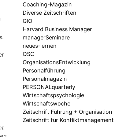
Coaching-Magazin
Diverse Zeitschriften
s
GIO
Harvard Business Manager
s.
managerSeminare
neues-lernen
OSC
er
OrganisationsEntwicklung
Personalführung
Personalmagazin
PERSONALquarterly
Wirtschaftspsychologie
Wirtschaftswoche
Zeitschrift Führung + Organisation
Zeitschrift für Konfliktmanagement
ht
ren