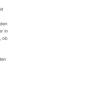
lt
 den
r in
, ob
den