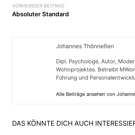
Beitragsnavigation
Vorheriger
VORHERIGER BEITRAG
Beitrag:
Absoluter Standard
Johannes Thönneßen
Dipl. Psychologe, Autor, Moder
Wohnprojektes. Betreibt MWon
Führung und Personalentwickl
Alle Beiträge ansehen von Johan
DAS KÖNNTE DICH AUCH INTERESSIE