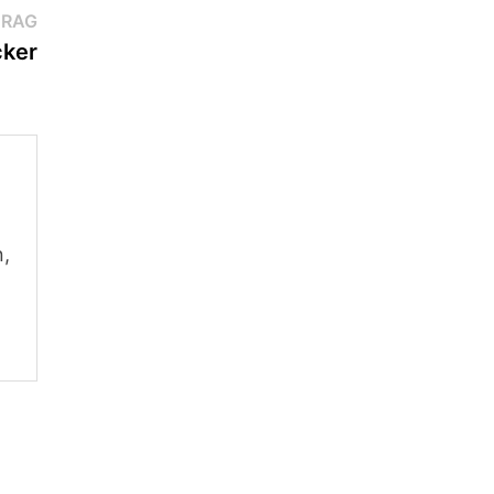
Nächster
TRAG
Beitrag:
ker
n,