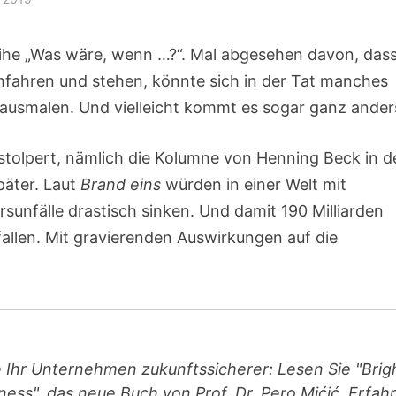
ihe „Was wäre, wenn …?“. Mal abgesehen davon, das
fahren und stehen, könnte sich in der Tat manches
as ausmalen. Und vielleicht kommt es sogar ganz ander
estolpert, nämlich die Kolumne von Henning Beck in d
päter. Laut
Brand eins
würden in einer Welt mit
rsunfälle drastisch sinken. Und damit 190 Milliarden
allen. Mit gravierenden Auswirkungen auf die
 Ihr Unternehmen zukunftssicherer: Lesen Sie "Brig
ness", das neue Buch von Prof. Dr. Pero Mićić. Erfah