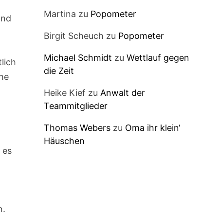
d
Martina
zu
Popometer
und
Birgit Scheuch
zu
Popometer
Michael Schmidt
zu
Wettlauf gegen
lich
die Zeit
che
Heike Kief
zu
Anwalt der
Teammitglieder
Thomas Webers
zu
Oma ihr klein‘
Häuschen
 es
n.