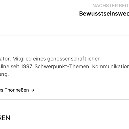
NÄCHSTER BEI
Bewusstseinswec
ator, Mitglied eines genossenschaftlichen
line seit 1997. Schwerpunkt-Themen: Kommunikatio
ung.
nes Thönneßen →
REN