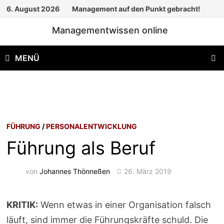
Zum
6. August 2026
Management auf den Punkt gebracht!
Inhalt
Managementwissen online
springen
MENÜ
FÜHRUNG
/
PERSONALENTWICKLUNG
Führung als Beruf
von
Johannes Thönneßen
26. März 2019
KRITIK:
Wenn etwas in einer Organisation falsch
läuft, sind immer die Führungskräfte schuld. Die