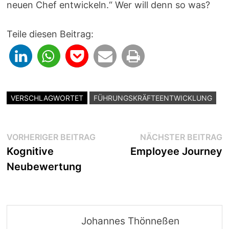
neuen Chef entwickeln.“ Wer will denn so was?
Teile diesen Beitrag:
VERSCHLAGWORTET
FÜHRUNGSKRÄFTEENTWICKLUNG
Beitragsnavigation
Vorheriger
N
VORHERIGER BEITRAG
NÄCHSTER BEITRAG
Beitrag:
B
Kognitive
Employee Journey
Neubewertung
Johannes Thönneßen