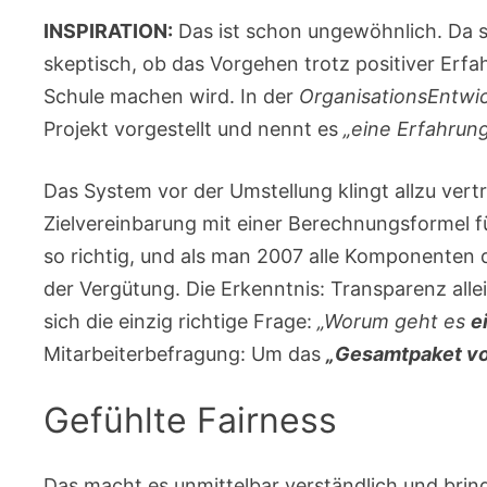
INSPIRATION:
Das ist schon ungewöhnlich. Da sc
skeptisch, ob das Vorgehen trotz positiver Er
Schule machen wird. In der
OrganisationsEntwi
Projekt vorgestellt und nennt es
„eine Erfahrung
Das System vor der Umstellung klingt allzu vertr
Zielvereinbarung mit einer Berechnungsformel f
so richtig, und als man 2007 alle Komponenten d
der Vergütung. Die Erkenntnis: Transparenz alle
sich die einzig richtige Frage:
„Worum geht es
e
Mitarbeiterbefragung: Um das
„Gesamtpaket v
Gefühlte Fairness
Das macht es unmittelbar verständlich und brin