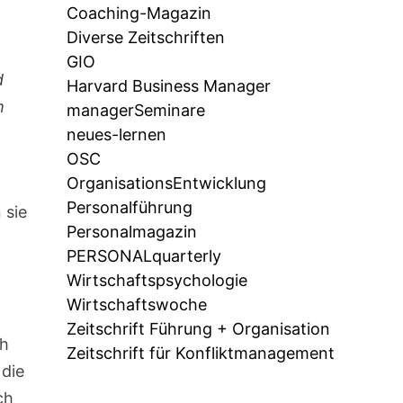
Coaching-Magazin
Diverse Zeitschriften
GIO
d
Harvard Business Manager
m
managerSeminare
neues-lernen
OSC
OrganisationsEntwicklung
Personalführung
 sie
Personalmagazin
PERSONALquarterly
Wirtschaftspsychologie
Wirtschaftswoche
Zeitschrift Führung + Organisation
ch
Zeitschrift für Konfliktmanagement
 die
ch