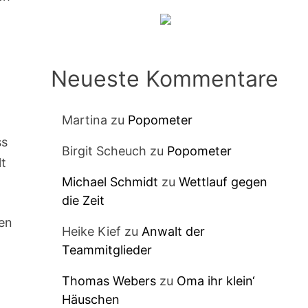
Neueste Kommentare
Martina
zu
Popometer
ss
Birgit Scheuch
zu
Popometer
lt
Michael Schmidt
zu
Wettlauf gegen
die Zeit
ben
Heike Kief
zu
Anwalt der
Teammitglieder
Thomas Webers
zu
Oma ihr klein‘
Häuschen