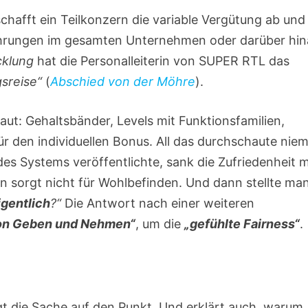
hafft ein Teilkonzern die variable Vergütung ab und 
fahrungen im gesamten Unternehmen oder darüber hi
cklung
hat die Personalleiterin von SUPER RTL das
sreise“
(
Abschied von der Möhre
).
aut: Gehaltsbänder, Levels mit Funktionsfamilien,
ür den individuellen Bonus. All das durchschaute nie
es Systems veröffentlichte, sank die Zufriedenheit m
in sorgt nicht für Wohlbefinden. Und dann stellte ma
igentlich
?“
Die Antwort nach einer weiteren
on Geben und Nehmen“
, um die
„gefühlte Fairness“
.
gt die Sache auf den Punkt. Und erklärt auch, warum