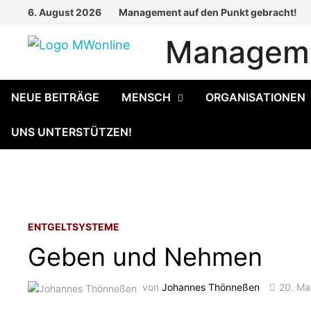
Zum
6. August 2026
Management auf den Punkt gebracht!
Inhalt
Manageme
springen
NEUE BEITRÄGE
MENSCH
ORGANISATIONEN
UNS UNTERSTÜTZEN!
ENTGELTSYSTEME
Geben und Nehmen
von
Johannes Thönneßen
20. Ma