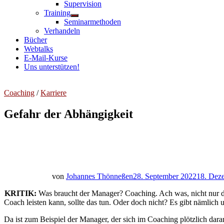
Untermenü
Supervision
anzeigen
Training
Untermenü
Seminarmethoden
anzeigen
Verhandeln
Bücher
Webtalks
E-Mail-Kurse
Uns unterstützen!
Coaching
/
Karriere
Gefahr der Abhängigkeit
von
Johannes Thönneßen
28. September 2022
18. Dez
KRITIK:
Was braucht der Manager? Coaching. Ach was, nicht nur de
Coach leisten kann, sollte das tun. Oder doch nicht? Es gibt nämlic
Da ist zum Beispiel der Manager, der sich im Coaching plötzlich dar