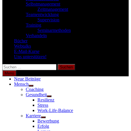
Selbstmanagement
Zeitmanagement
Teamentwicklung
Supervision
Training
Seminarmethoden
Verhandeln
Bücher
Webtalks
E-Mail-Kurse
Uns unterstützen!
Suchen
nach:
Menü
Neue Beiträge
Mensch
Untermenü
Coaching
anzeigen
Gesundheit
Untermenü
Resilienz
anzeigen
Stress
Work-Life-Balance
Karriere
Untermenü
Bewerbung
anzeigen
Erfolg