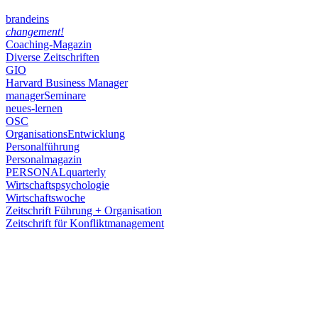
brandeins
changement!
Coaching-Magazin
Diverse Zeitschriften
GIO
Harvard Business Manager
managerSeminare
neues-lernen
OSC
OrganisationsEntwicklung
Personalführung
Personalmagazin
PERSONALquarterly
Wirtschaftspsychologie
Wirtschaftswoche
Zeitschrift Führung + Organisation
Zeitschrift für Konfliktmanagement