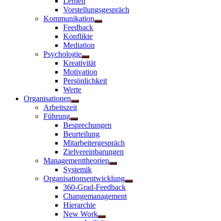
Lernen
Vorstellungsgespräch
Kommunikation
Untermenü
Feedback
anzeigen
Konflikte
Mediation
Psychologie
Untermenü
Kreativität
anzeigen
Motivation
Persönlichkeit
Werte
Organisationen
Untermenü
Arbeitszeit
anzeigen
Führung
Untermenü
Besprechungen
anzeigen
Beurteilung
Mitarbeitergespräch
Zielvereinbarungen
Managementtheorien
Untermenü
Systemik
anzeigen
Organisationsentwicklung
Untermenü
360-Grad-Feedback
anzeigen
Changemanagement
Hierarchie
New Work
Untermenü