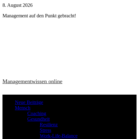
Zum
8. August 2026
Inhalt
Management auf den Punkt gebracht!
springen
Managementwissen online
Neue Beiträge
Mensch
Coaching
Gesundheit
Resilienz
Stress
Work-Life-Balance