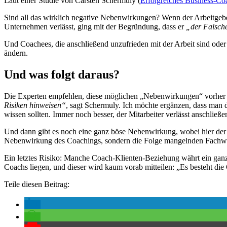
Laut einer Studie von Carsten Schermuly (
Erfolgreiches Business-Co
Sind all das wirklich negative Nebenwirkungen? Wenn der Arbeitgeber
Unternehmen verlässt, ging mit der Begründung, dass er
„der Falsche
Und Coachees, die anschließend unzufrieden mit der Arbeit sind oder 
ändern.
Und was folgt daraus?
Die Experten empfehlen, diese möglichen „Nebenwirkungen“ vorher an
Risiken hinweisen“
, sagt Schermuly. Ich möchte ergänzen, dass man 
wissen sollten. Immer noch besser, der Mitarbeiter verlässt anschließ
Und dann gibt es noch eine ganz böse Nebenwirkung, wobei hier der B
Nebenwirkung des Coachings, sondern die Folge mangelnden Fachwisse
Ein letztes Risiko: Manche Coach-Klienten-Beziehung währt ein ganz
Coachs liegen, und dieser wird kaum vorab mitteilen: „Es besteht d
Teile diesen Beitrag: