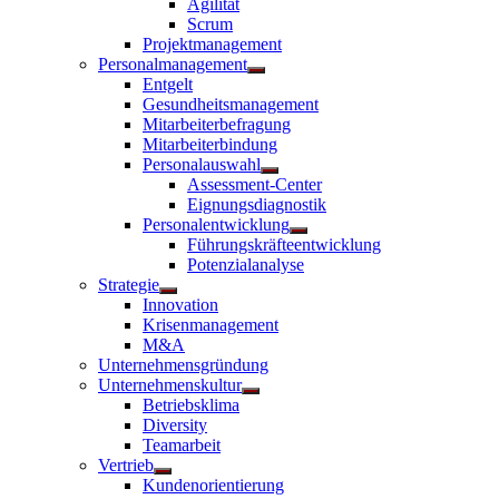
Agilität
anzeigen
Scrum
Projektmanagement
Personalmanagement
Untermenü
Entgelt
anzeigen
Gesundheitsmanagement
Mitarbeiterbefragung
Mitarbeiterbindung
Personalauswahl
Untermenü
Assessment-Center
anzeigen
Eignungsdiagnostik
Personalentwicklung
Untermenü
Führungskräfteentwicklung
anzeigen
Potenzialanalyse
Strategie
Untermenü
Innovation
anzeigen
Krisenmanagement
M&A
Unternehmensgründung
Unternehmenskultur
Untermenü
Betriebsklima
anzeigen
Diversity
Teamarbeit
Vertrieb
Untermenü
Kundenorientierung
anzeigen