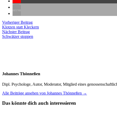
Beitragsnavigation
Vorheriger
Vorheriger Beitrag
Beitrag:
Klotzen statt Kleckern
Nächster
Nächster Beitrag
Beitrag:
Schwätzer stoppen
Johannes Thönneßen
Dipl. Psychologe, Autor, Moderator, Mitglied eines genossenschaft
Alle Beiträge ansehen von Johannes Thönneßen →
Das könnte dich auch interessieren