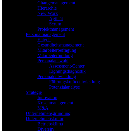
Changemanagement
Hierarchie
New Work
Agilität
Scrum
Projektmanagement
Personalmanagement
Entgelt
Gesundheitsmanagement
Mitarbeiterbefragung
Mitarbeiterbindung
Personalauswahl
Assessment-Center
Eignungsdiagnostik
Personalentwicklung
Führungskräfteentwicklung
Potenzialanalyse
Strategie
Innovation
Krisenmanagement
M&A
Unternehmensgründung
Unternehmenskultur
Betriebsklima
Diversity