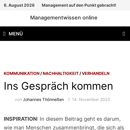
Zum
6. August 2026
Management auf den Punkt gebracht!
Inhalt
Managementwissen online
springen
MENÜ
KOMMUNIKATION
/
NACHHALTIGKEIT
/
VERHANDELN
Ins Gespräch kommen
von
Johannes Thönneßen
14. November 2023
INSPIRATION:
In diesem Beitrag geht es darum,
wie man Menschen zusammenbringt, die sich als