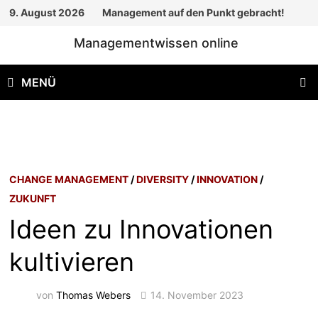
Zum
9. August 2026
Management auf den Punkt gebracht!
Inhalt
Managementwissen online
springen
MENÜ
CHANGE MANAGEMENT
/
DIVERSITY
/
INNOVATION
/
ZUKUNFT
Ideen zu Innovationen
kultivieren
von
Thomas Webers
14. November 2023