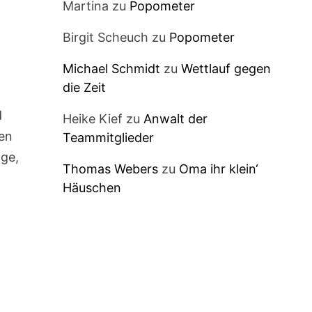
Martina
zu
Popometer
Birgit Scheuch
zu
Popometer
Michael Schmidt
zu
Wettlauf gegen
die Zeit
d
Heike Kief
zu
Anwalt der
gen
Teammitglieder
ige,
Thomas Webers
zu
Oma ihr klein‘
Häuschen