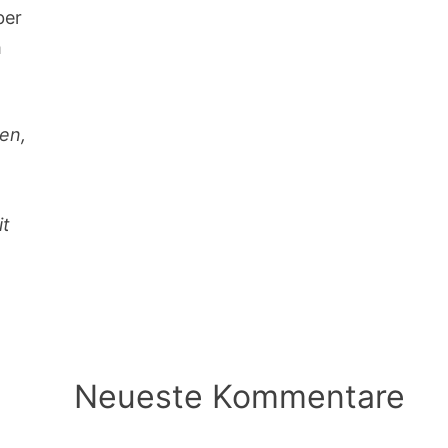
ber
m
gen,
it
Neueste Kommentare