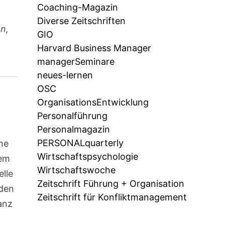
Coaching-Magazin
Diverse Zeitschriften
n,
GIO
Harvard Business Manager
managerSeminare
neues-lernen
OSC
OrganisationsEntwicklung
Personalführung
Personalmagazin
PERSONALquarterly
ne
Wirtschaftspsychologie
dem
Wirtschaftswoche
elle
Zeitschrift Führung + Organisation
 den
Zeitschrift für Konfliktmanagement
anz