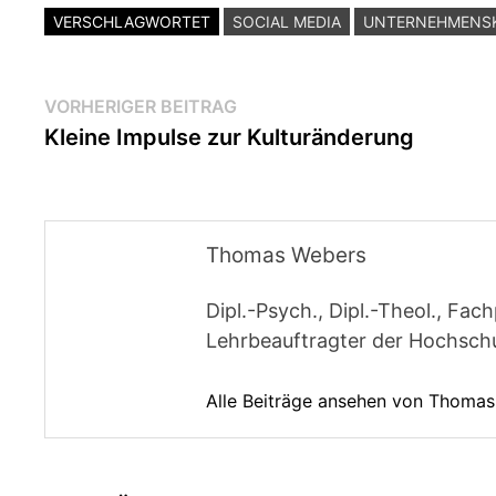
VERSCHLAGWORTET
SOCIAL MEDIA
UNTERNEHMENS
Beitragsnavigation
Vorheriger
VORHERIGER BEITRAG
Beitrag:
Kleine Impulse zur Kulturänderung
Thomas Webers
Dipl.-Psych., Dipl.-Theol., F
Lehrbeauftragter der Hochschul
Alle Beiträge ansehen von Thoma