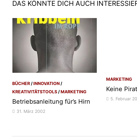
DAS KÖNNTE DICH AUCH INTERESSIE
MARKETING
BÜCHER
/
INNOVATION
/
Keine Pira
KREATIVITÄTSTOOLS
/
MARKETING
5. Februar 2
Betriebsanleitung für’s Hirn
31. März 2002