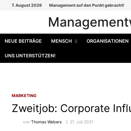
Zum
7. August 2026
Management auf den Punkt gebracht!
Inhalt
Managementw
springen
NEUE BEITRÄGE
MENSCH
ORGANISATIONEN
UNS UNTERSTÜTZEN!
MARKETING
Zweitjob: Corporate Inf
von
Thomas Webers
21. Juli 2021