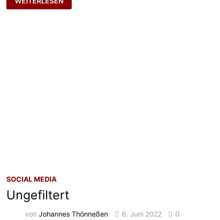
WEITERLESEN
(EIGENEN)
RUHM
MEHREN
SOCIAL MEDIA
Ungefiltert
von
Johannes Thönneßen
6. Juni 2022
0