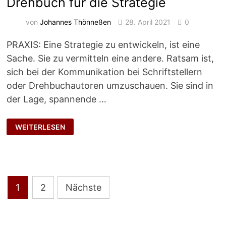
Drehbuch für die Strategie
von
Johannes Thönneßen
28. April 2021
0
PRAXIS: Eine Strategie zu entwickeln, ist eine
Sache. Sie zu vermitteln eine andere. Ratsam ist,
sich bei der Kommunikation bei Schriftstellern
oder Drehbuchautoren umzuschauen. Sie sind in
der Lage, spannende …
DREHBUCH
WEITERLESEN
FÜR
DIE
STRATEGIE
Seitennummerierung
1
2
Nächste
der
Beiträge