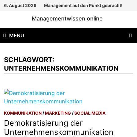
Zum
6. August 2026
Management auf den Punkt gebracht!
Inhalt
Managementwissen online
springen
MENÜ
SCHLAGWORT:
UNTERNEHMENSKOMMUNIKATION
KOMMUNIKATION
/
MARKETING
/
SOCIAL MEDIA
Demokratisierung der
Unternehmenskommunikation