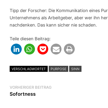
Tipp der Forscher: Die Kommunikation eines Pu
Unternehmens als Arbeitgeber, aber wer ihn her
nachdenken. Das kann sicher nie schaden.
Teile diesen Beitrag:
VERSCHLAGWORTET
PURPOSE
SINN
Beitragsnavigation
Vorheriger
VORHERIGER BEITRAG
Beitrag:
Sofortness