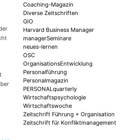
Coaching-Magazin
Diverse Zeitschriften
GIO
der
Harvard Business Manager
cht
managerSeminare
neues-lernen
OSC
OrganisationsEntwicklung
Personalführung
t
Personalmagazin
über
PERSONALquarterly
Wirtschaftspsychologie
Wirtschaftswoche
Zeitschrift Führung + Organisation
Zeitschrift für Konfliktmanagement