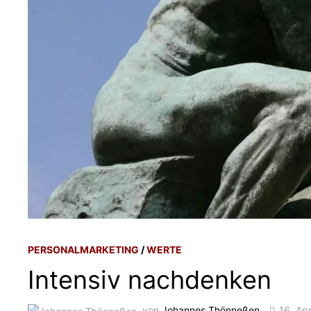
PERSONALMARKETING
/
WERTE
Intensiv nachdenken
von
Johannes Thönneßen
16. Apr