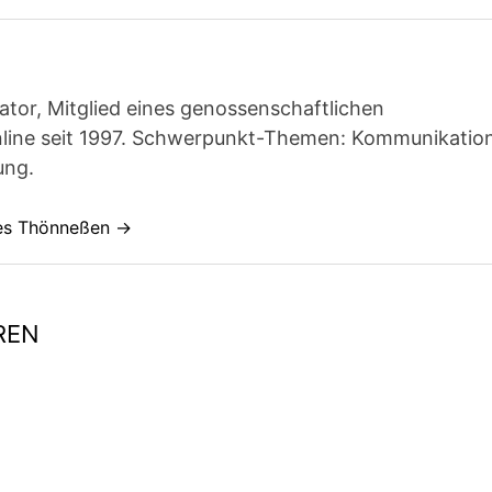
ator, Mitglied eines genossenschaftlichen
line seit 1997. Schwerpunkt-Themen: Kommunikatio
ung.
nes Thönneßen →
REN