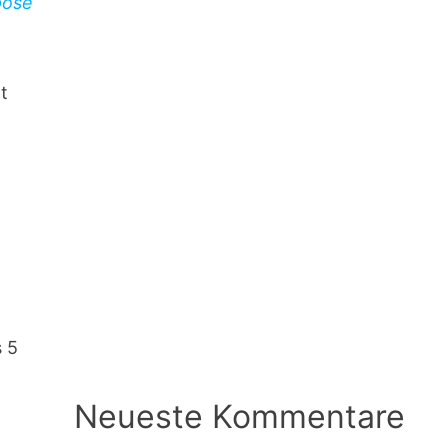
pose
t
s 5
Neueste Kommentare