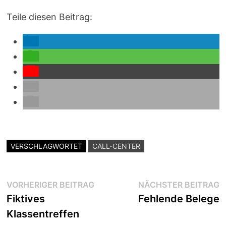
Teile diesen Beitrag:
VERSCHLAGWORTET
CALL-CENTER
Beitragsnavigation
Vorheriger
N
VORHERIGER BEITRAG
NÄCHSTER BEITRAG
Beitrag:
B
Fiktives
Fehlende Belege
Klassentreffen