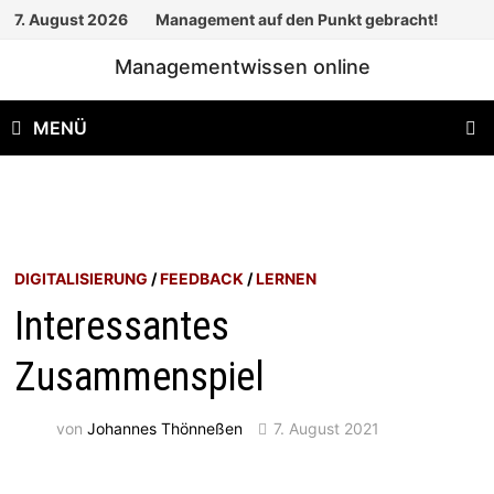
Zum
7. August 2026
Management auf den Punkt gebracht!
Inhalt
Managementwissen online
springen
MENÜ
DIGITALISIERUNG
/
FEEDBACK
/
LERNEN
Interessantes
Zusammenspiel
von
Johannes Thönneßen
7. August 2021