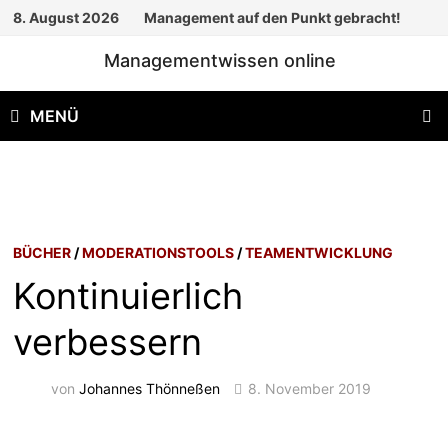
Zum
8. August 2026
Management auf den Punkt gebracht!
Inhalt
Managementwissen online
springen
MENÜ
BÜCHER
/
MODERATIONSTOOLS
/
TEAMENTWICKLUNG
Kontinuierlich
verbessern
von
Johannes Thönneßen
8. November 2019