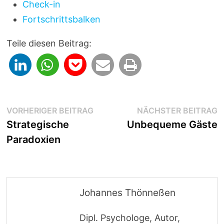
Check-in
Fortschrittsbalken
Teile diesen Beitrag:
Beitragsnavigation
Vorheriger
N
VORHERIGER BEITRAG
NÄCHSTER BEITRAG
Beitrag:
B
Strategische
Unbequeme Gäste
Paradoxien
Johannes Thönneßen
Dipl. Psychologe, Autor,