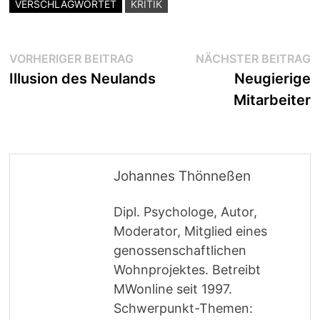
VERSCHLAGWORTET
KRITIK
Beitragsnavigation
Vorheriger
N
VORHERIGER BEITRAG
NÄCHSTER BEITRAG
Beitrag:
B
Illusion des Neulands
Neugierige
Mitarbeiter
Johannes Thönneßen
Dipl. Psychologe, Autor,
Moderator, Mitglied eines
genossenschaftlichen
Wohnprojektes. Betreibt
MWonline seit 1997.
Schwerpunkt-Themen: