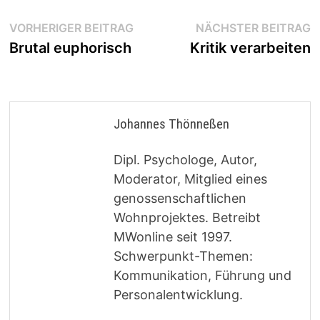
Beitragsnavigation
Vorheriger
N
VORHERIGER BEITRAG
NÄCHSTER BEITRAG
Beitrag:
B
Brutal euphorisch
Kritik verarbeiten
Johannes Thönneßen
Dipl. Psychologe, Autor,
Moderator, Mitglied eines
genossenschaftlichen
Wohnprojektes. Betreibt
MWonline seit 1997.
Schwerpunkt-Themen:
Kommunikation, Führung und
Personalentwicklung.