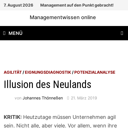
Zum
7. August 2026
Management auf den Punkt gebracht!
Inhalt
Managementwissen online
springen
MENÜ
AGILITÄT
/
EIGNUNGSDIAGNOSTIK
/
POTENZIALANALYSE
Illusion des Neulands
von
Johannes Thönneßen
21. März 2019
KRITIK:
Heutzutage müssen Unternehmen agil
sein. Nicht alle, aber viele. Vor allem, wenn ihre