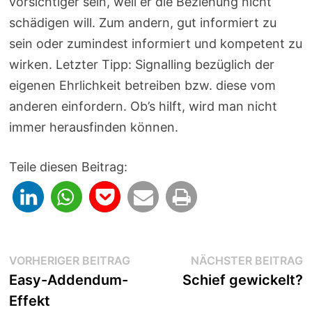
vorsichtiger sein, weil er die Beziehung nicht
schädigen will. Zum andern, gut informiert zu
sein oder zumindest informiert und kompetent zu
wirken. Letzter Tipp: Signalling bezüglich der
eigenen Ehrlichkeit betreiben bzw. diese vom
anderen einfordern. Ob’s hilft, wird man nicht
immer herausfinden können.
Teile diesen Beitrag:
Beitragsnavigation
Vorheriger
N
VORHERIGER BEITRAG
NÄCHSTER BEITRAG
Beitrag:
B
Easy-Addendum-
Schief gewickelt?
Effekt