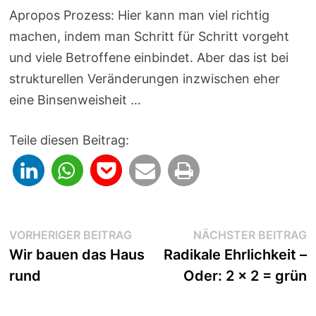
Apropos Prozess: Hier kann man viel richtig
machen, indem man Schritt für Schritt vorgeht
und viele Betroffene einbindet. Aber das ist bei
strukturellen Veränderungen inzwischen eher
eine Binsenweisheit …
Teile diesen Beitrag:
Beitragsnavigation
Vorheriger
N
VORHERIGER BEITRAG
NÄCHSTER BEITRAG
Beitrag:
B
Wir bauen das Haus
Radikale Ehrlichkeit –
rund
Oder: 2 x 2 = grün