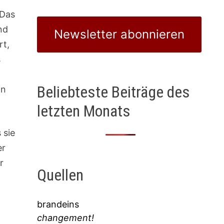
 Das
nd
Newsletter abonnieren
rt,
s
Beliebteste Beiträge des
nn
letzten Monats
 sie
er
r
Quellen
brandeins
changement!