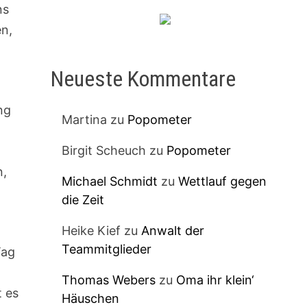
ns
en,
Neueste Kommentare
ng
Martina
zu
Popometer
Birgit Scheuch
zu
Popometer
n,
Michael Schmidt
zu
Wettlauf gegen
die Zeit
Heike Kief
zu
Anwalt der
Teammitglieder
Tag
o
Thomas Webers
zu
Oma ihr klein‘
t es
Häuschen