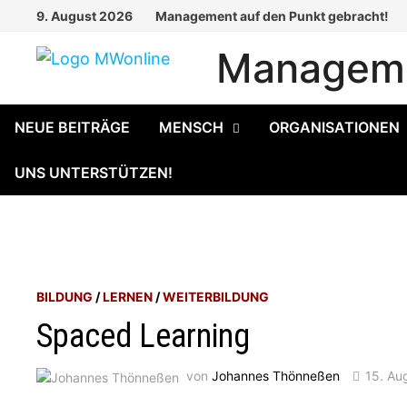
Zum
9. August 2026
Management auf den Punkt gebracht!
Inhalt
Manageme
springen
NEUE BEITRÄGE
MENSCH
ORGANISATIONEN
UNS UNTERSTÜTZEN!
BILDUNG
/
LERNEN
/
WEITERBILDUNG
Spaced Learning
von
Johannes Thönneßen
15. Au