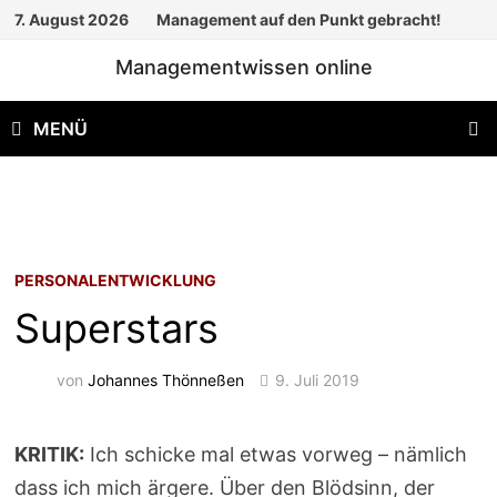
Zum
7. August 2026
Management auf den Punkt gebracht!
Inhalt
Managementwissen online
springen
MENÜ
PERSONALENTWICKLUNG
Superstars
von
Johannes Thönneßen
9. Juli 2019
KRITIK:
Ich schicke mal etwas vorweg – nämlich
dass ich mich ärgere. Über den Blödsinn, der