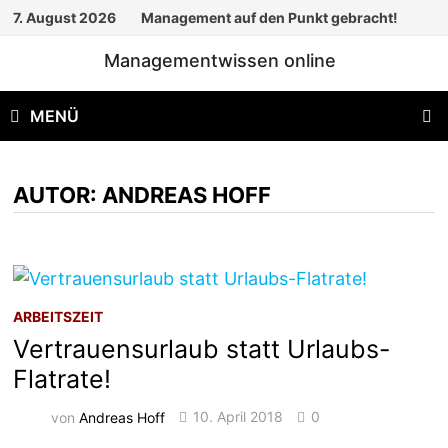
Zum
7. August 2026
Management auf den Punkt gebracht!
Inhalt
Managementwissen online
springen
MENÜ
AUTOR:
ANDREAS HOFF
ARBEITSZEIT
Vertrauensurlaub statt Urlaubs-
Flatrate!
von
Andreas Hoff
10. April 2018
0