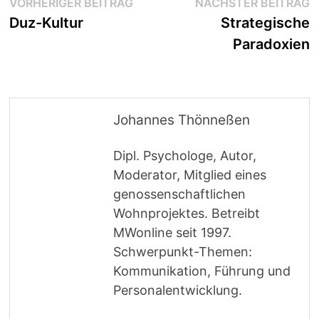
Beitragsnavigation
Vorheriger
N
VORHERIGER BEITRAG
NÄCHSTER BEITRAG
Beitrag:
B
Duz-Kultur
Strategische
Paradoxien
Johannes Thönneßen
Dipl. Psychologe, Autor,
Moderator, Mitglied eines
genossenschaftlichen
Wohnprojektes. Betreibt
MWonline seit 1997.
Schwerpunkt-Themen:
Kommunikation, Führung und
Personalentwicklung.