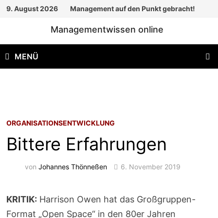
Zum
9. August 2026
Management auf den Punkt gebracht!
Inhalt
Managementwissen online
springen
MENÜ
ORGANISATIONSENTWICKLUNG
Bittere Erfahrungen
von
Johannes Thönneßen
6. November 2019
KRITIK:
Harrison Owen hat das Großgruppen-
Format „Open Space“ in den 80er Jahren