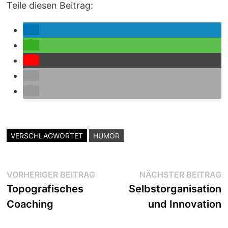
Teile diesen Beitrag:
VERSCHLAGWORTET
HUMOR
Beitragsnavigation
Vorheriger
N
VORHERIGER BEITRAG
NÄCHSTER BEITRAG
Beitrag:
B
Topografisches
Selbstorganisation
Coaching
und Innovation