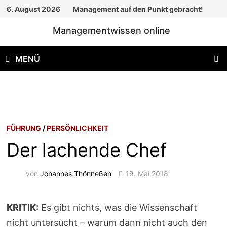
Zum
6. August 2026
Management auf den Punkt gebracht!
Inhalt
Managementwissen online
springen
MENÜ
FÜHRUNG
/
PERSÖNLICHKEIT
Der lachende Chef
von
Johannes Thönneßen
19. Mai 2018
KRITIK:
Es gibt nichts, was die Wissenschaft
nicht untersucht – warum dann nicht auch den