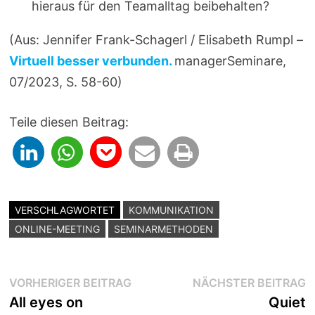
hieraus für den Teamalltag beibehalten?
(Aus: Jennifer Frank-Schagerl / Elisabeth Rumpl –
Virtuell besser verbunden.
managerSeminare,
07/2023, S. 58-60)
Teile diesen Beitrag:
VERSCHLAGWORTET
KOMMUNIKATION
ONLINE-MEETING
SEMINARMETHODEN
Beitragsnavigation
Vorheriger
N
VORHERIGER BEITRAG
NÄCHSTER BEITRAG
Beitrag:
B
All eyes on
Quiet