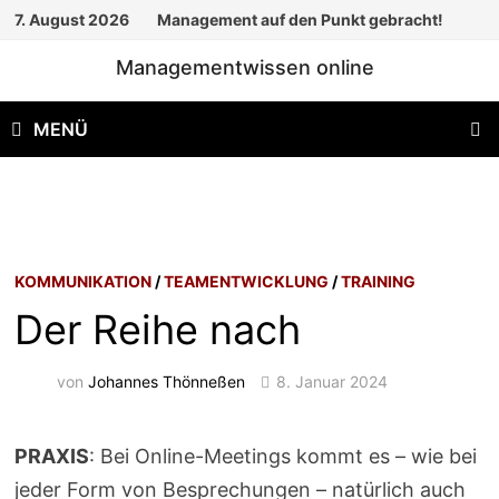
Zum
7. August 2026
Management auf den Punkt gebracht!
Inhalt
Managementwissen online
springen
MENÜ
KOMMUNIKATION
/
TEAMENTWICKLUNG
/
TRAINING
Der Reihe nach
von
Johannes Thönneßen
8. Januar 2024
PRAXIS
: Bei Online-Meetings kommt es – wie bei
jeder Form von Besprechungen – natürlich auch