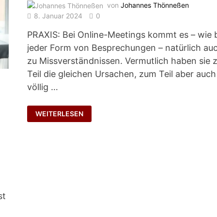
von
Johannes Thönneßen
8. Januar 2024
0
PRAXIS: Bei Online-Meetings kommt es – wie 
jeder Form von Besprechungen – natürlich au
zu Missverständnissen. Vermutlich haben sie
Teil die gleichen Ursachen, zum Teil aber auch
völlig …
?
DER
WEITERLESEN
REIHE
NACH
st