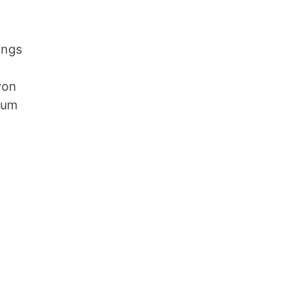
ings
von
 um