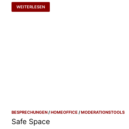
ALL
WEITERLESEN
EYES
ON
BESPRECHUNGEN
/
HOMEOFFICE
/
MODERATIONSTOOLS
Safe Space