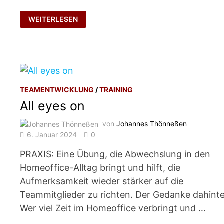
IM
WEITERLESEN
ONLINE-
MEETING
AM
BÜGELBRETT?
TEAMENTWICKLUNG
/
TRAINING
All eyes on
von
Johannes Thönneßen
6. Januar 2024
0
PRAXIS: Eine Übung, die Abwechslung in den
Homeoffice-Alltag bringt und hilft, die
Aufmerksamkeit wieder stärker auf die
Teammitglieder zu richten. Der Gedanke dahinte
Wer viel Zeit im Homeoffice verbringt und …