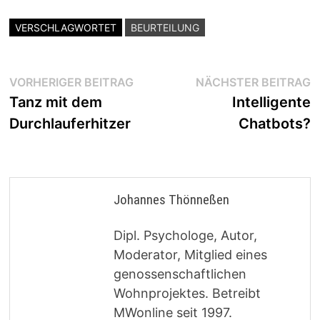
VERSCHLAGWORTET
BEURTEILUNG
Beitragsnavigation
Vorheriger
N
VORHERIGER BEITRAG
NÄCHSTER BEITRAG
Beitrag:
B
Tanz mit dem
Intelligente
Durchlauferhitzer
Chatbots?
Johannes Thönneßen
Dipl. Psychologe, Autor,
Moderator, Mitglied eines
genossenschaftlichen
Wohnprojektes. Betreibt
MWonline seit 1997.