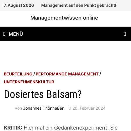
Zum
7. August 2026
Management auf den Punkt gebracht!
Inhalt
Managementwissen online
springen
MENÜ
BEURTEILUNG
/
PERFORMANCE MANAGEMENT
/
UNTERNEHMENSKULTUR
Dosiertes Balsam?
von
Johannes Thönneßen
20. Februar 2024
KRITIK:
Hier mal ein Gedankenexperiment. Sie