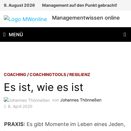
Zum
9. August 2026
Management auf den Punkt gebracht!
Inhalt
Managementwissen online
springen
MENÜ
COACHING
/
COACHINGTOOLS
/
RESILIENZ
Es ist, wie es ist
von
Johannes Thönneßen
8. April 2020
PRAXIS:
Es gibt Momente im Leben eines Jeden,