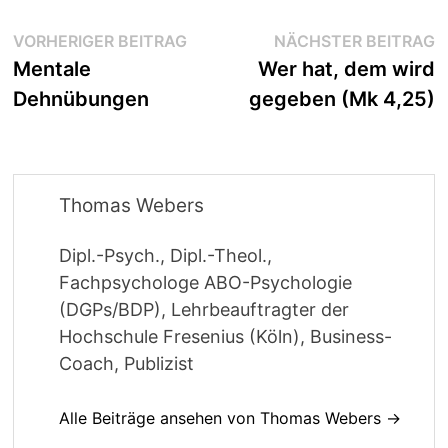
Beitragsnavigation
Vorheriger
N
VORHERIGER BEITRAG
NÄCHSTER BEITRAG
Beitrag:
B
Mentale
Wer hat, dem wird
Dehnübungen
gegeben (Mk 4,25)
Thomas Webers
Dipl.-Psych., Dipl.-Theol.,
Fachpsychologe ABO-Psychologie
(DGPs/BDP), Lehrbeauftragter der
Hochschule Fresenius (Köln), Business-
Coach, Publizist
Alle Beiträge ansehen von Thomas Webers →