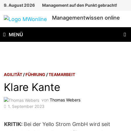
Zum
9. August 2026
Management auf den Punkt gebracht!
Inhalt
Managementwissen online
springen
MENÜ
AGILITÄT
/
FÜHRUNG
/
TEAMARBEIT
Klare Kante
von
Thomas Webers
1. September 2023
KRITIK:
Bei der Yello Strom GmbH wird seit