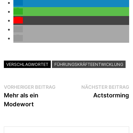
VERSCHLAGWORTET
FÜHRUNGSKRÄFTEENTWICKLUNG
Beitragsnavigation
Vorheriger
N
VORHERIGER BEITRAG
NÄCHSTER BEITRAG
Beitrag:
B
Mehr als ein
Actstorming
Modewort