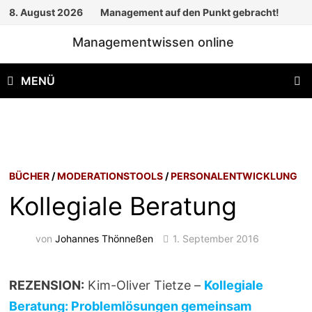
Zum
8. August 2026
Management auf den Punkt gebracht!
Inhalt
Managementwissen online
springen
MENÜ
BÜCHER
/
MODERATIONSTOOLS
/
PERSONALENTWICKLUNG
Kollegiale Beratung
von
Johannes Thönneßen
1. September 2016
REZENSION:
Kim-Oliver Tietze –
Kollegiale
Beratung: Problemlösungen gemeinsam