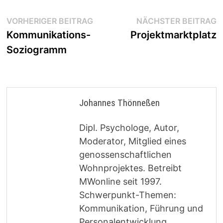
Beitragsnavigation
Vorheriger
N
VORHERIGER BEITRAG
NÄCHSTER BEITRAG
Beitrag:
B
Kommunikations-
Projektmarktplatz
Soziogramm
Johannes Thönneßen
Dipl. Psychologe, Autor,
Moderator, Mitglied eines
genossenschaftlichen
Wohnprojektes. Betreibt
MWonline seit 1997.
Schwerpunkt-Themen:
Kommunikation, Führung und
Personalentwicklung.