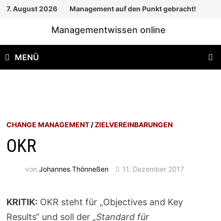
Zum
7. August 2026
Management auf den Punkt gebracht!
Inhalt
Managementwissen online
springen
MENÜ
CHANGE MANAGEMENT
/
ZIELVEREINBARUNGEN
OKR
von
Johannes Thönneßen
11. Dezember 2017
KRITIK:
OKR steht für „Objectives and Key
Results“ und soll der
„Standard für