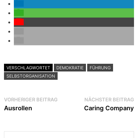
VERSCHLAGWORTET
DEMOKRATIE
FÜHRUNG
SELBSTORGANISATION
Beitragsnavigation
Vorheriger
N
VORHERIGER BEITRAG
NÄCHSTER BEITRAG
Beitrag:
B
Ausrollen
Caring Company