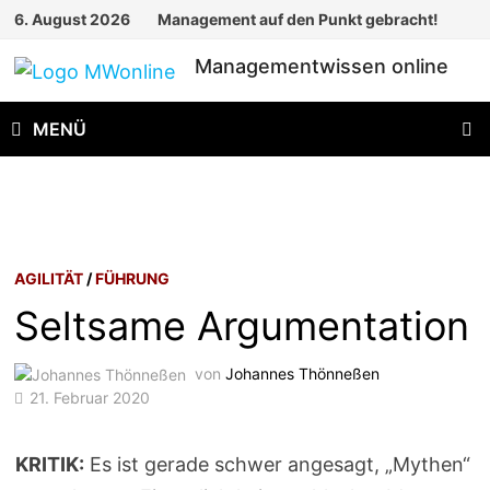
Zum
6. August 2026
Management auf den Punkt gebracht!
Inhalt
Managementwissen online
springen
MENÜ
AGILITÄT
/
FÜHRUNG
Seltsame Argumentation
von
Johannes Thönneßen
21. Februar 2020
KRITIK:
Es ist gerade schwer angesagt, „Mythen“