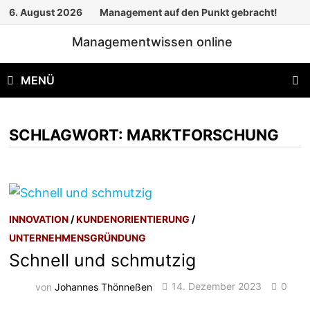
Zum
6. August 2026
Management auf den Punkt gebracht!
Inhalt
Managementwissen online
springen
MENÜ
SCHLAGWORT:
MARKTFORSCHUNG
INNOVATION
/
KUNDENORIENTIERUNG
/
UNTERNEHMENSGRÜNDUNG
Schnell und schmutzig
von
Johannes Thönneßen
14. Dezember 2023
0