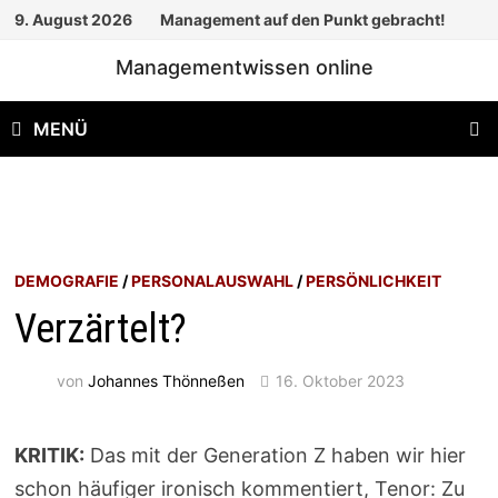
Zum
9. August 2026
Management auf den Punkt gebracht!
Inhalt
Managementwissen online
springen
MENÜ
DEMOGRAFIE
/
PERSONALAUSWAHL
/
PERSÖNLICHKEIT
Verzärtelt?
von
Johannes Thönneßen
16. Oktober 2023
KRITIK:
Das mit der Generation Z haben wir hier
schon häufiger ironisch kommentiert, Tenor: Zu