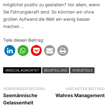
möglichst positiv zu gestalten? Vor allem, wenn
Sie Führungskraft sind. So könnten wir ohne
großen Aufwand die Welt ein wenig besser
machen …
Teile diesen Beitrag:
VERSCHLAGWORTET
BEURTEILUNG
VORURTEILE
Beitragsnavigation
Vorheriger
N
VORHERIGER BEITRAG
NÄCHSTER BEITRAG
Beitrag:
B
Seemännische
Wahres Management
Gelassenheit