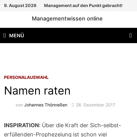
Zum
9. August 2026
Management auf den Punkt gebracht!
Inhalt
Managementwissen online
springen
MENÜ
PERSONALAUSWAHL
Namen raten
von
Johannes Thönneßen
28. Dezember 2017
INSPIRATION:
Über die Kraft der Sich-selbst-
erfüllenden-Prophezeiung ist schon viel