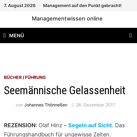
Zum
7. August 2026
Management auf den Punkt gebracht!
Inhalt
Managementwissen online
springen
MENÜ
BÜCHER
/
FÜHRUNG
Seemännische Gelassenheit
von
Johannes Thönneßen
28. Dezember 2017
REZENSION:
Olaf Hinz –
Segeln auf Sicht.
Das
Führungshandbuch für ungewisse Zeiten.