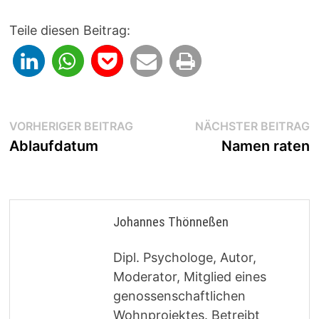
Teile diesen Beitrag:
Beitragsnavigation
Vorheriger
N
VORHERIGER BEITRAG
NÄCHSTER BEITRAG
Beitrag:
B
Ablaufdatum
Namen raten
Johannes Thönneßen
Dipl. Psychologe, Autor,
Moderator, Mitglied eines
genossenschaftlichen
Wohnprojektes. Betreibt