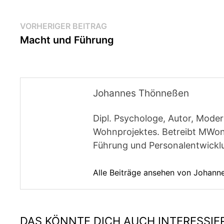
Beitragsnavigation
Vorheriger
VORHERIGER BEITRAG
Beitrag:
Macht und Führung
Johannes Thönneßen
Dipl. Psychologe, Autor, Moder
Wohnprojektes. Betreibt MWon
Führung und Personalentwickl
Alle Beiträge ansehen von Johan
DAS KÖNNTE DICH AUCH INTERESSIE