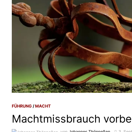
FÜHRUNG
/
MACHT
Machtmissbrauch vorb
von
Johannes Thönneßen
3. Sep