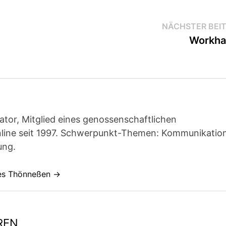
NÄCHSTER BEI
Workha
ator, Mitglied eines genossenschaftlichen
line seit 1997. Schwerpunkt-Themen: Kommunikatio
ung.
nes Thönneßen →
REN