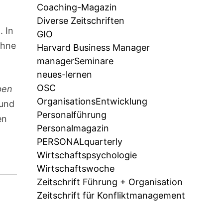
Coaching-Magazin
Diverse Zeitschriften
 In
GIO
ühne
Harvard Business Manager
managerSeminare
neues-lernen
OSC
ben
OrganisationsEntwicklung
 und
Personalführung
en
Personalmagazin
,
PERSONALquarterly
Wirtschaftspsychologie
Wirtschaftswoche
Zeitschrift Führung + Organisation
Zeitschrift für Konfliktmanagement