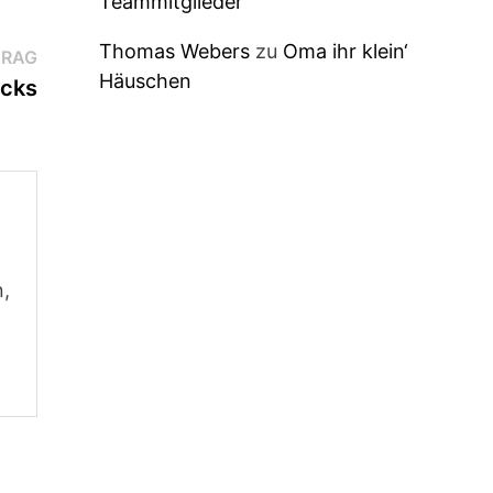
Teammitglieder
Thomas Webers
zu
Oma ihr klein‘
Nächster
TRAG
Häuschen
Beitrag:
cks
n,