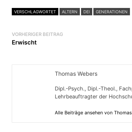
VERSCHLAGWORTET
ALTERN
DEI
GENERATIONEN
Beitragsnavigation
Vorheriger
VORHERIGER BEITRAG
Beitrag:
Erwischt
Thomas Webers
Dipl.-Psych., Dipl.-Theol., F
Lehrbeauftragter der Hochschul
Alle Beiträge ansehen von Thoma