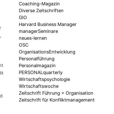
Coaching-Magazin
Diverse Zeitschriften
GIO
Harvard Business Manager
r
managerSeminare
,
neues-lernen
OSC
OrganisationsEntwicklung
Personalführung
ht
Personalmagazin
PERSONALquarterly
it
Wirtschaftspsychologie
Wirtschaftswoche
Zeitschrift Führung + Organisation
rd
Zeitschrift für Konfliktmanagement