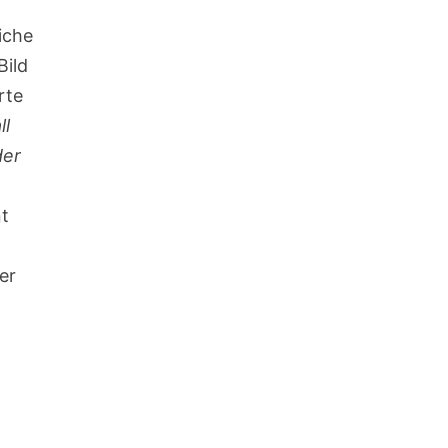
iche
Bild
rte
ll
der
e
nt
er