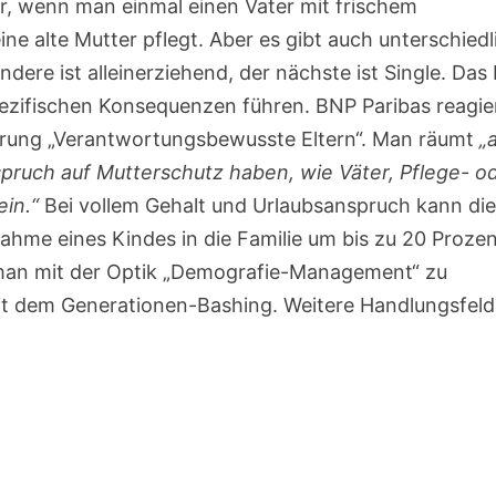
er, wenn man einmal einen Vater mit frischem
ne alte Mutter pflegt. Aber es gibt auch unterschiedl
ndere ist alleinerziehend, der nächste ist Single. Das 
pezifischen Konsequenzen führen. BNP Paribas reagie
barung „Verantwortungsbewusste Eltern“. Man räumt
„a
spruch auf Mutterschutz haben, wie Väter, Pflege- o
in.“
Bei vollem Gehalt und Urlaubsanspruch kann di
hme eines Kindes in die Familie um bis zu 20 Proze
s man mit der Optik „Demografie-Management“ zu
it dem Generationen-Bashing. Weitere Handlungsfeld