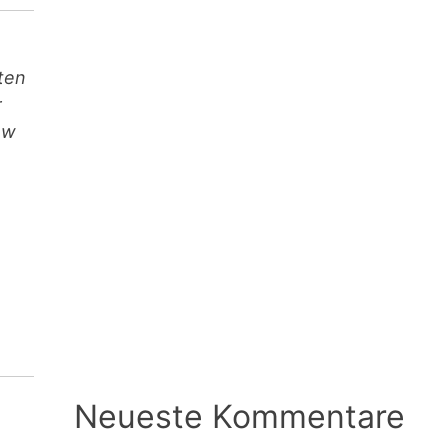
ten
r
ow
Neueste Kommentare