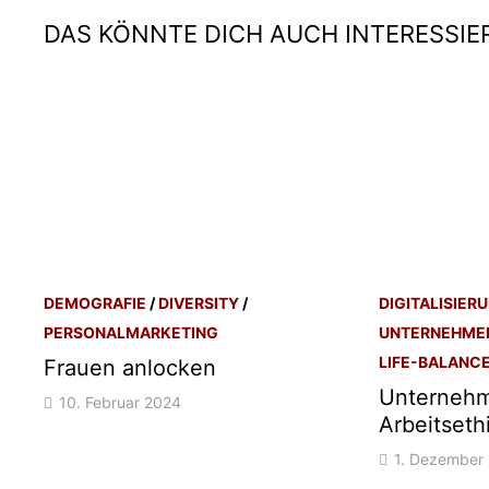
DAS KÖNNTE DICH AUCH INTERESSIE
DEMOGRAFIE
/
DIVERSITY
/
DIGITALISIER
PERSONALMARKETING
UNTERNEHME
LIFE-BALANC
Frauen anlocken
Unternehm
10. Februar 2024
Arbeitseth
1. Dezember