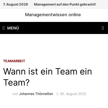
Zum
7. August 2026
Management auf den Punkt gebracht!
Inhalt
Managementwissen online
springen
MENÜ
TEAMARBEIT
Wann ist ein Team ein
Team?
von
Johannes Thönneßen
30. August 2022