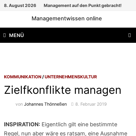
Zum
8. August 2026
Management auf den Punkt gebracht!
Inhalt
Managementwissen online
springen
MENÜ
KOMMUNIKATION
/
UNTERNEHMENSKULTUR
Zielfkonflikte managen
von
Johannes Thönneßen
8. Februar 2019
INSPIRATION:
Eigentlich gilt eine bestimmte
Regel, nun aber wäre es ratsam, eine Ausnahme