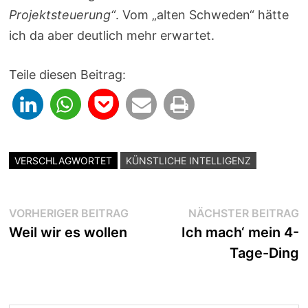
Projektsteuerung“
. Vom „alten Schweden“ hätte
ich da aber deutlich mehr erwartet.
Teile diesen Beitrag:
VERSCHLAGWORTET
KÜNSTLICHE INTELLIGENZ
Beitragsnavigation
Vorheriger
N
VORHERIGER BEITRAG
NÄCHSTER BEITRAG
Beitrag:
B
Weil wir es wollen
Ich mach‘ mein 4-
Tage-Ding