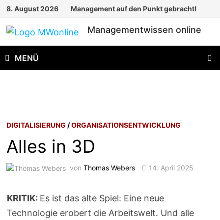
Zum
8. August 2026
Management auf den Punkt gebracht!
Inhalt
Managementwissen online
springen
MENÜ
DIGITALISIERUNG
/
ORGANISATIONSENTWICKLUNG
Alles in 3D
von
Thomas Webers
14. April 2025
KRITIK:
Es ist das alte Spiel: Eine neue
Technologie erobert die Arbeitswelt. Und alle