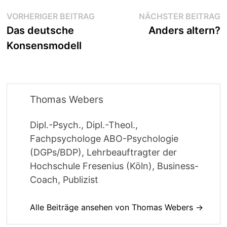
Beitragsnavigation
Vorheriger
N
VORHERIGER BEITRAG
NÄCHSTER BEITRAG
Beitrag:
B
Das deutsche
Anders altern?
Konsensmodell
Thomas Webers
Dipl.-Psych., Dipl.-Theol.,
Fachpsychologe ABO-Psychologie
(DGPs/BDP), Lehrbeauftragter der
Hochschule Fresenius (Köln), Business-
Coach, Publizist
Alle Beiträge ansehen von Thomas Webers →