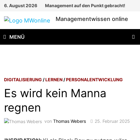
Zum
6. August 2026
Management auf den Punkt gebracht!
Inhalt
Managementwissen online
springen
MENÜ
DIGITALISIERUNG
/
LERNEN
/
PERSONALENTWICKLUNG
Es wird kein Manna
regnen
von
Thomas Webers
25. Februar 2025