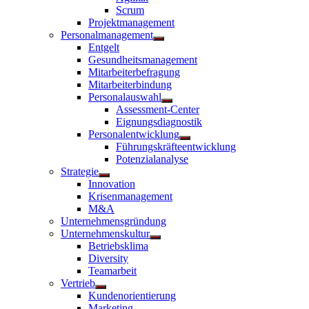
anzeigen
Scrum
Projektmanagement
Personalmanagement
Untermenü
Entgelt
anzeigen
Gesundheitsmanagement
Mitarbeiterbefragung
Mitarbeiterbindung
Personalauswahl
Untermenü
Assessment-Center
anzeigen
Eignungsdiagnostik
Personalentwicklung
Untermenü
Führungskräfteentwicklung
anzeigen
Potenzialanalyse
Strategie
Untermenü
Innovation
anzeigen
Krisenmanagement
M&A
Unternehmensgründung
Unternehmenskultur
Untermenü
Betriebsklima
anzeigen
Diversity
Teamarbeit
Vertrieb
Untermenü
Kundenorientierung
anzeigen
Marketing