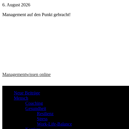
Zum
6. August 2026
Inhalt
Management auf den Punkt gebracht!
springen
Managementwissen online
Neue Beiträge
Mensch
Coaching
Gesundheit
Resilienz
Stress
Work-Life-Balance