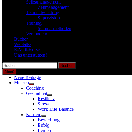
Selbstmanagement
Zeitmanagement
Teamentwicklung
Supervision
Training
Seminarmethoden
Verhandeln
Bücher
Webtalks
E-Mail-Kurse
Uns unterstützen!
Suchen
nach:
Menü
Neue Beiträge
Mensch
Untermenü
Coaching
anzeigen
Gesundheit
Untermenü
Resilienz
anzeigen
Stress
Work-Life-Balance
Karriere
Untermenü
Bewerbung
anzeigen
Erfolg
Lernen