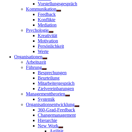
Vorstellungsgespräch
Kommunikation
Untermenü
Feedback
anzeigen
Konflikte
Mediation
Psychologie
Untermenü
Kreativität
anzeigen
Motivation
Persönlichkeit
Werte
Organisationen
Untermenü
Arbeitszeit
anzeigen
Führung
Untermenü
Besprechungen
anzeigen
Beurteilung
Mitarbeitergespräch
Zielvereinbarungen
Managementtheorien
Untermenü
Systemik
anzeigen
Organisationsentwicklung
Untermenü
360-Grad-Feedback
anzeigen
Changemanagement
Hierarchie
New Work
Untermenü
Agilität