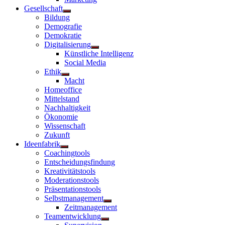
Gesellschaft
Untermenü
Bildung
anzeigen
Demografie
Demokratie
Digitalisierung
Untermenü
Künstliche Intelligenz
anzeigen
Social Media
Ethik
Untermenü
Macht
anzeigen
Homeoffice
Mittelstand
Nachhaltigkeit
Ökonomie
Wissenschaft
Zukunft
Ideenfabrik
Untermenü
Coachingtools
anzeigen
Entscheidungsfindung
Kreativitätstools
Moderationstools
Präsentationstools
Selbstmanagement
Untermenü
Zeitmanagement
anzeigen
Teamentwicklung
Untermenü