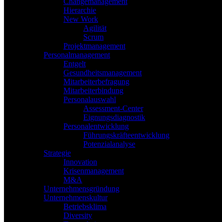
Changemanagement
Hierarchie
New Work
Agilität
Scrum
Projektmanagement
Personalmanagement
Entgelt
Gesundheitsmanagement
Mitarbeiterbefragung
Mitarbeiterbindung
Personalauswahl
Assessment-Center
Eignungsdiagnostik
Personalentwicklung
Führungskräfteentwicklung
Potenzialanalyse
Strategie
Innovation
Krisenmanagement
M&A
Unternehmensgründung
Unternehmenskultur
Betriebsklima
Diversity