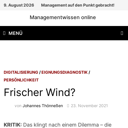
Zum
9. August 2026
Management auf den Punkt gebracht!
Inhalt
Managementwissen online
springen
MENÜ
DIGITALISIERUNG
/
EIGNUNGSDIAGNOSTIK
/
PERSÖNLICHKEIT
Frischer Wind?
von
Johannes Thönneßen
23. November 2021
KRITIK:
Das klingt nach einem Dilemma – die