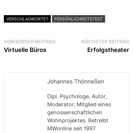
VERSCHLAGWORTET
PERSÖNLICHKEITSTEST
Beitragsnavigation
Vorheriger
N
VORHERIGER BEITRAG
NÄCHSTER BEITRAG
Beitrag:
B
Virtuelle Büros
Erfolgstheater
Johannes Thönneßen
Dipl. Psychologe, Autor,
Moderator, Mitglied eines
genossenschaftlichen
Wohnprojektes. Betreibt
MWonline seit 1997.