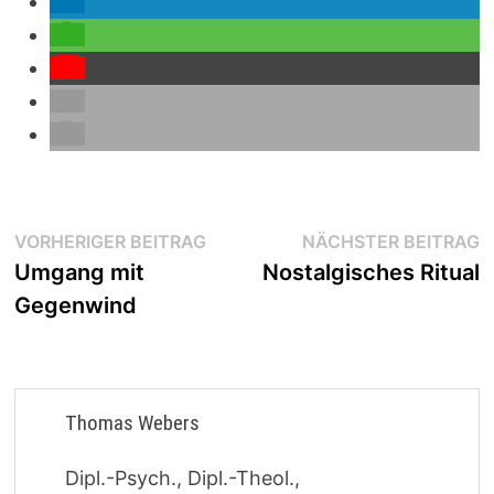
Beitragsnavigation
Vorheriger
N
VORHERIGER BEITRAG
NÄCHSTER BEITRAG
Beitrag:
B
Umgang mit
Nostalgisches Ritual
Gegenwind
Thomas Webers
Dipl.-Psych., Dipl.-Theol.,