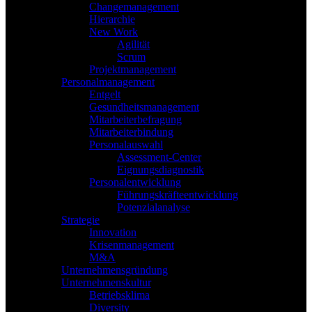
Changemanagement
Hierarchie
New Work
Agilität
Scrum
Projektmanagement
Personalmanagement
Entgelt
Gesundheitsmanagement
Mitarbeiterbefragung
Mitarbeiterbindung
Personalauswahl
Assessment-Center
Eignungsdiagnostik
Personalentwicklung
Führungskräfteentwicklung
Potenzialanalyse
Strategie
Innovation
Krisenmanagement
M&A
Unternehmensgründung
Unternehmenskultur
Betriebsklima
Diversity