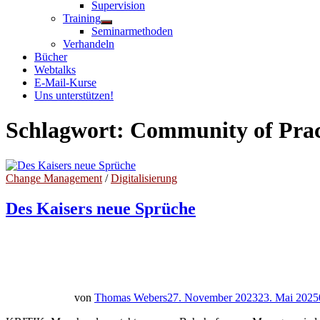
Untermenü
Supervision
anzeigen
Training
Untermenü
Seminarmethoden
anzeigen
Verhandeln
Bücher
Webtalks
E-Mail-Kurse
Uns unterstützen!
Schlagwort:
Community of Prac
Change Management
/
Digitalisierung
Des Kaisers neue Sprüche
von
Thomas Webers
27. November 2023
23. Mai 2025