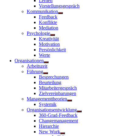
Lernen
Vorstellungsgespräch
Kommunikation
Untermenü
Feedback
anzeigen
Konflikte
Mediation
Psychologie
Untermenü
Kreativität
anzeigen
Motivation
Persönlichkeit
Werte
Organisationen
Untermenü
Arbeitszeit
anzeigen
Führung
Untermenü
Besprechungen
anzeigen
Beurteilung
Mitarbeitergespräch
Zielvereinbarungen
Managementtheorien
Untermenü
Systemik
anzeigen
Organisationsentwicklung
Untermenü
360-Grad-Feedback
anzeigen
Changemanagement
Hierarchie
New Work
Untermenü