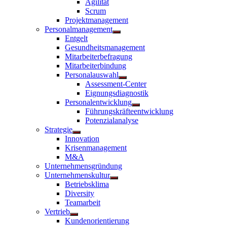
Agilität
anzeigen
Scrum
Projektmanagement
Personalmanagement
Untermenü
Entgelt
anzeigen
Gesundheitsmanagement
Mitarbeiterbefragung
Mitarbeiterbindung
Personalauswahl
Untermenü
Assessment-Center
anzeigen
Eignungsdiagnostik
Personalentwicklung
Untermenü
Führungskräfteentwicklung
anzeigen
Potenzialanalyse
Strategie
Untermenü
Innovation
anzeigen
Krisenmanagement
M&A
Unternehmensgründung
Unternehmenskultur
Untermenü
Betriebsklima
anzeigen
Diversity
Teamarbeit
Vertrieb
Untermenü
Kundenorientierung
anzeigen