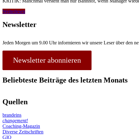
KRITIK: Manchmal versteht man nur Bahnhof, wenn Manager wieder ma
Des
Weiterlesen
Kaisers
neue
Newsletter
Sprüche
Jeden Morgen um 9.00 Uhr informieren wir unsere Leser über den ne
Newsletter abonnieren
Beliebteste Beiträge des letzten Monats
Quellen
brandeins
changement!
Coaching-Magazin
Diverse Zeitschriften
GIO