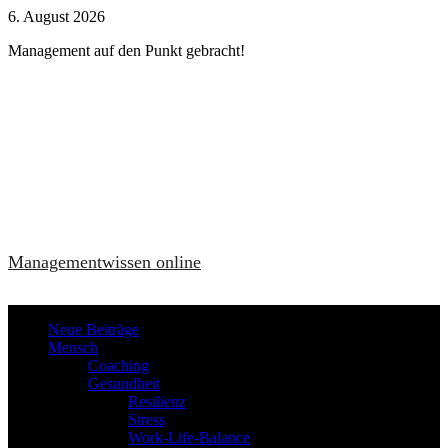
Zum
6. August 2026
Inhalt
Management auf den Punkt gebracht!
springen
Managementwissen online
Neue Beiträge
Mensch
Coaching
Gesundheit
Resilienz
Stress
Work-Life-Balance