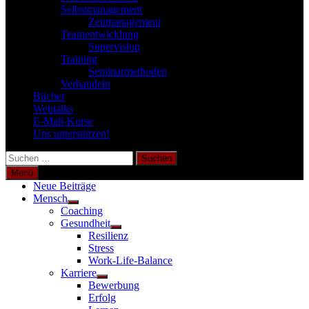
Selbstmanagement
Zeitmanagement
Teamentwicklung
Supervision
Training
Seminarmethoden
Verhandeln
Bücher
Webtalks
E-Mail-Kurse
Uns unterstützen!
Suchen
nach:
Menü
Neue Beiträge
Mensch
Untermenü
Coaching
anzeigen
Gesundheit
Untermenü
Resilienz
anzeigen
Stress
Work-Life-Balance
Karriere
Untermenü
Bewerbung
anzeigen
Erfolg